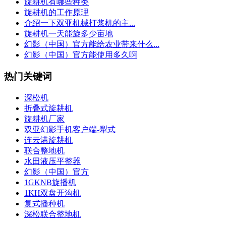
旋耕机有哪些种类
旋耕机的工作原理
介绍一下双亚机械打浆机的主...
旋耕机一天能旋多少亩地
幻影（中国）官方能给农业带来什么...
幻影（中国）官方能使用多久啊
热门关键词
深松机
折叠式旋耕机
旋耕机厂家
双亚幻影手机客户端-犁式
连云港旋耕机
联合整地机
水田液压平整器
幻影（中国）官方
1GKNB旋播机
1KH双盘开沟机
复式播种机
深松联合整地机