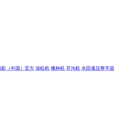
幻影（中国）官方
深松机
播种机
开沟机
水田液压整平器