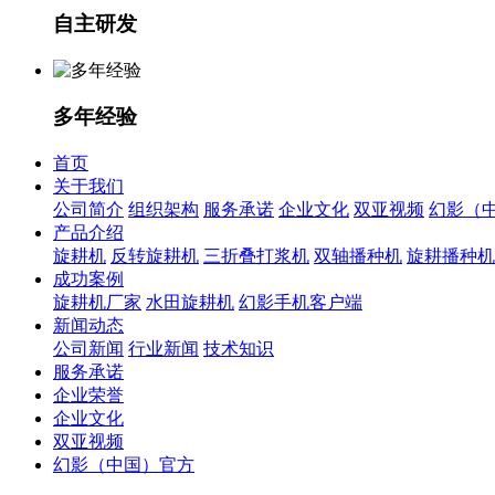
自主研发
多年经验
首页
关于我们
公司简介
组织架构
服务承诺
企业文化
双亚视频
幻影（
产品介绍
旋耕机
反转旋耕机
三折叠打浆机
双轴播种机
旋耕播种机
成功案例
旋耕机厂家
水田旋耕机
幻影手机客户端
新闻动态
公司新闻
行业新闻
技术知识
服务承诺
企业荣誉
企业文化
双亚视频
幻影（中国）官方