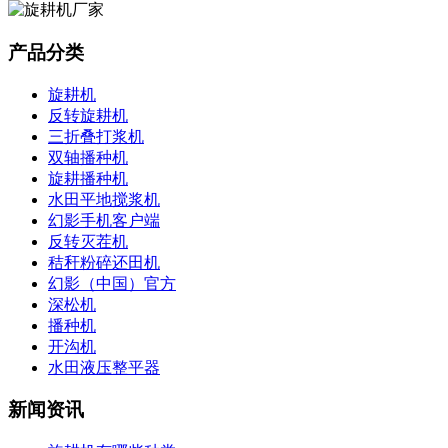
产品分类
旋耕机
反转旋耕机
三折叠打浆机
双轴播种机
旋耕播种机
水田平地搅浆机
幻影手机客户端
反转灭茬机
秸秆粉碎还田机
幻影（中国）官方
深松机
播种机
开沟机
水田液压整平器
新闻资讯