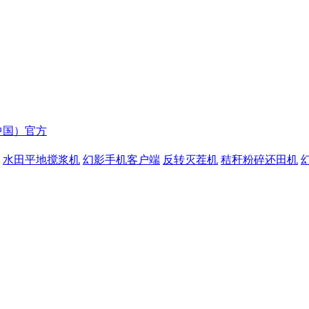
中国）官方
水田平地搅浆机
幻影手机客户端
反转灭茬机
秸秆粉碎还田机