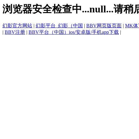
浏览器安全检查中...null...请稍
幻影官方网站
|
幻影平台_幻影（中国
|
BBV网页版页面
|
MK
|
BBV注册
|
BBV平台（中国）ios/安卓版/手机app下载
|