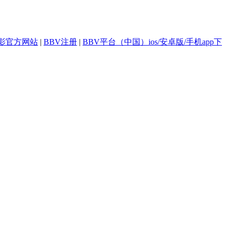
影官方网站
|
BBV注册
|
BBV平台（中国）ios/安卓版/手机app下