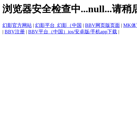
浏览器安全检查中...null...请稍
幻影官方网站
|
幻影平台_幻影（中国
|
BBV网页版页面
|
MK
|
BBV注册
|
BBV平台（中国）ios/安卓版/手机app下载
|