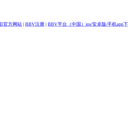
影官方网站
|
BBV注册
|
BBV平台（中国）ios/安卓版/手机app下