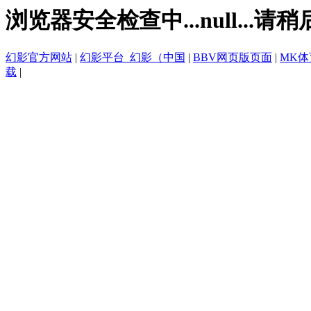
浏览器安全检查中...null...请稍
幻影官方网站
|
幻影平台_幻影（中国
|
BBV网页版页面
|
MK
载
|