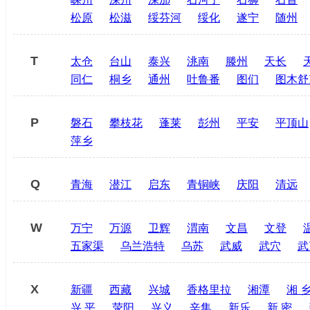
松原
松滋
绥芬河
绥化
遂宁
随州
T
太仓
台山
泰兴
洮南
滕州
天长
同仁
桐乡
通州
吐鲁番
图们
图木舒
P
磐石
攀枝花
蓬莱
彭州
平安
平顶山
萍乡
Q
青海
潜江
启东
青铜峡
庆阳
清远
W
万宁
万源
卫辉
渭南
文昌
文登
五家渠
乌兰浩特
乌苏
武威
武穴
武
X
新疆
西藏
兴城
香格里拉
湘潭
湘 
兴 平
荥阳
兴义
辛集
新乐
新 密