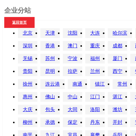
企业分站
返回首页
北京
天津
沈阳
大连
哈尔滨
深圳
香港
澳门
重庆
成都
无锡
苏州
宁波
福州
厦门
贵阳
昆明
拉萨
兰州
西宁
徐州
连云港
南通
镇江
常州
惠州
佛山
中山
江门
湛江
大庆
包头
大同
洛阳
潍坊
柳州
承德
保定
丹东
开封
南平
九江
宜昌
襄樊
岳阳