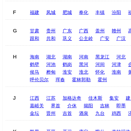
F
福建
凤城
肥城
奉化
丰镇
汾阳
G
甘肃
贵州
广东
广西
盖州
赣州
跟和
共和
巩义
公主岭
广安
广汉
H
海南
湖北
湖南
河南
黑龙江
河北
鹤壁
河池
鹤岗
黑河
河间
河津
侯马
桦甸
淮安
淮北
怀化
淮南
呼伦贝尔
珲春
霍林郭勒
霍州
J
江西
江苏
加格达奇
佳木斯
集安
建
嘉峪关
界首
介休
揭阳
吉林
即墨
金坛
晋州
吉首
酒泉
九台
鸡西