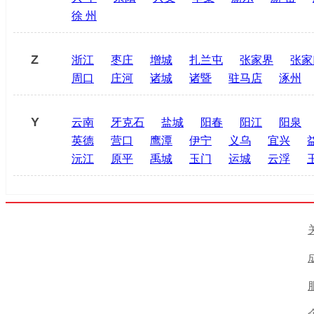
徐 州
Z
浙江
枣庄
增城
扎兰屯
张家界
张家
周口
庄河
诸城
诸暨
驻马店
涿州
Y
云南
牙克石
盐城
阳春
阳江
阳泉
英德
营口
鹰潭
伊宁
义乌
宜兴
沅江
原平
禹城
玉门
运城
云浮