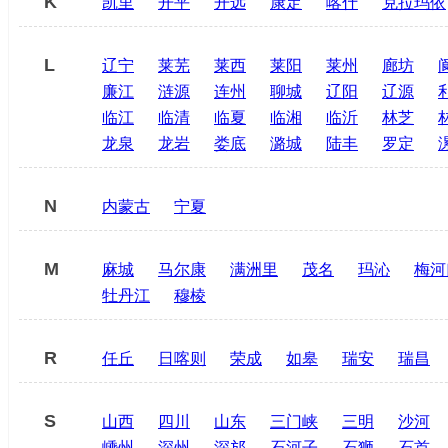
K
凯里
开平
开远
康定
喀什
克拉玛依
L
辽宁
莱芜
莱西
莱阳
莱州
廊坊
廉江
涟源
连州
聊城
辽阳
辽源
临江
临清
临夏
临湘
临沂
林芝
龙泉
龙岩
娄底
潞城
陆丰
罗定
N
内蒙古
宁夏
M
麻城
马尔康
满洲里
茂名
玛沁
梅河
牡丹江
穆棱
R
任丘
日喀则
荣成
如皋
瑞安
瑞昌
S
山西
四川
山东
三门峡
三明
沙河
嵊州
深州
深邡
石河子
石狮
石首