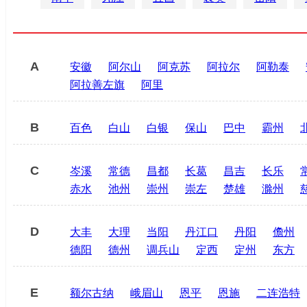
A
安徽
阿尔山
阿克苏
阿拉尔
阿勒泰
阿拉善左旗
阿里
B
百色
白山
白银
保山
巴中
霸州
C
岑溪
常德
昌都
长葛
昌吉
长乐
赤水
池州
崇州
崇左
楚雄
滁州
D
大丰
大理
当阳
丹江口
丹阳
儋州
德阳
德州
调兵山
定西
定州
东方
E
额尔古纳
峨眉山
恩平
恩施
二连浩特