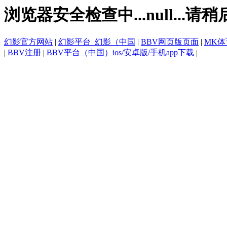
浏览器安全检查中...null...请稍
幻影官方网站
|
幻影平台_幻影（中国
|
BBV网页版页面
|
MK
|
BBV注册
|
BBV平台（中国）ios/安卓版/手机app下载
|