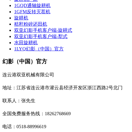
1GQD通轴旋耕机
1GFM反转灭茬机
旋耕机
秸秆粉碎还田机
双亚幻影手机客户端-旋耕式
双亚幻影手机客户端-犁式
水田旋耕机
1LYQ幻影（中国）官方
幻影（中国）官方
连云港双亚机械有限公司
地址：江苏省连云港市灌云县经济开发区浙江西路2号北门
联系人：张先生
全国免费服务热线：18262768669
电话：0518-88996619