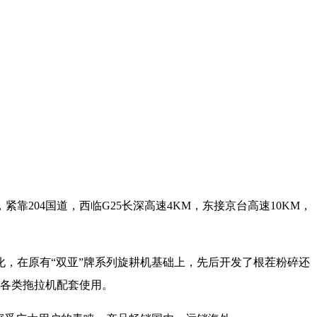
204国道，西临G25长深高速4KM，东接京台高速10KM，
，在原有“双亚”牌系列旋耕机基础上，先后开发了根茬粉碎还
力级各类拖拉机配套使用。