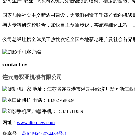
公司生产“双亚”牌系列农机具凭借强劲的结构、稳定的性能
国家加快社会主义新农村建设，为我们创造了千载难逢的机遇
与大专科研院校联合，加快自主创新步伐，实施精细化工程，
公司总经理携全体员工热忱欢迎全国各地新老用户及社会各界
contact us
连云港双亚机械有限公司
地址：江苏省连云港市灌云县经济开发区浙江西
电话：18262768669
手机：15371511089
网址：
www.dtescrew.com
备案号：
苏ICP备16034483号-1