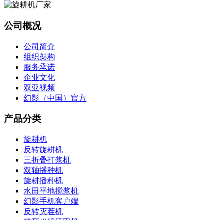
公司概况
公司简介
组织架构
服务承诺
企业文化
双亚视频
幻影（中国）官方
产品分类
旋耕机
反转旋耕机
三折叠打浆机
双轴播种机
旋耕播种机
水田平地搅浆机
幻影手机客户端
反转灭茬机