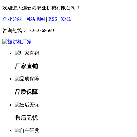
欢迎进入连云港双亚机械有限公司！
企业分站
|
网站地图
|
RSS
|
XML
|
咨询热线：18262768669
厂家直销
品质保障
售后无忧